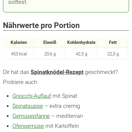
solltest.
Nährwerte pro Portion
Kalorien
Eiweiß
Kohlenhydrate
Fett
453 kcal
20,6 g
42,5 g
22,3 g
Dir hat das
Spinatknödel-Rezept
geschmeckt?
Probiere auch:
Gnocchi-Auflauf
mit Spinat
Spinatsuppe
– extra cremig
Gemüsepfanne
– mediterran
Ofengemüse
mit Kartoffeln