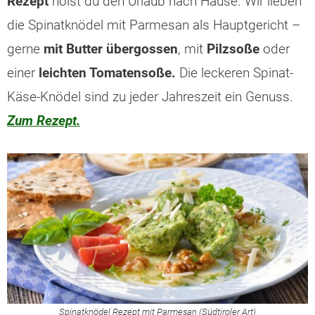
Rezept
holst du den Urlaub nach Hause. Wir lieben
die Spinatknödel mit Parmesan als Hauptgericht –
gerne
mit Butter übergossen
, mit
Pilzsoße
oder
einer
leichten Tomatensoße.
Die leckeren Spinat-
Käse-Knödel sind zu jeder Jahreszeit ein Genuss.
Zum Rezept.
Spinatknödel Rezept mit Parmesan (Südtiroler Art)