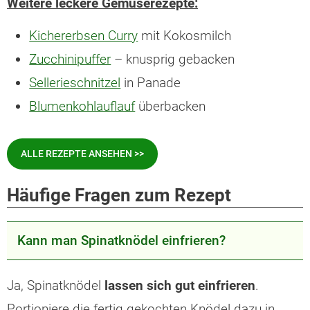
Weitere leckere Gemüserezepte:
Kichererbsen Curry
mit Kokosmilch
Zucchinipuffer
– knusprig gebacken
Sellerieschnitzel
in Panade
Blumenkohlauflauf
überbacken
ALLE REZEPTE ANSEHEN >>
Häufige Fragen zum Rezept
Kann man Spinatknödel einfrieren?
Ja, Spinatknödel
lassen sich gut einfrieren
.
Portioniere die fertig gekochten Knödel dazu in