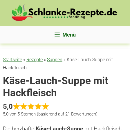
Zum
Inhalt
springen
Menü
Startseite
»
Rezepte
»
Suppen
»
Käse-Lauch-Suppe mit
Hackfleisch
Käse-Lauch-Suppe mit
Hackfleisch
5,0
5,0 von 5 Sternen (basierend auf 21 Bewertungen)
Die herzhafte
Käse-Lauch-Suppe
mit Hackfleisch