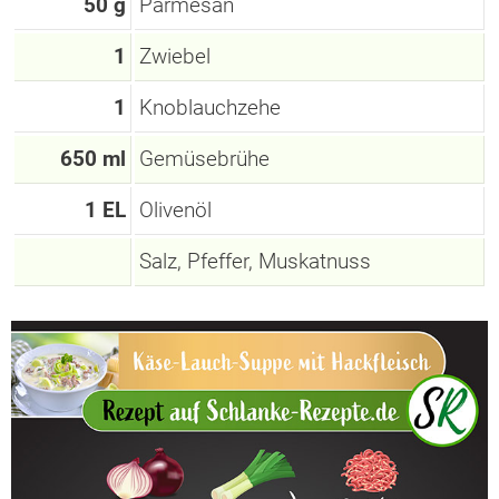
50 g
Parmesan
1
Zwiebel
1
Knoblauchzehe
650 ml
Gemüsebrühe
1 EL
Olivenöl
Salz, Pfeffer, Muskatnuss