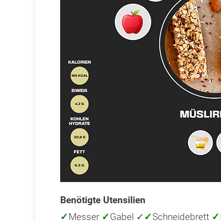
Benötigte Utensilien
✓
Messer
✓
Gabel ✓
✓
Schneidebrett
✓