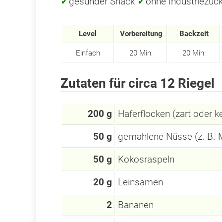
✓
gesunder Snack
✓
ohne Industriezuc
Level
Vorbereitung
Backzeit
Einfach
20 Min.
20 Min.
Zutaten für circa 12 Riegel
200 g
Haferflocken (zart oder k
50 g
gemahlene Nüsse (z. B. 
50 g
Kokosraspeln
20 g
Leinsamen
2
Bananen