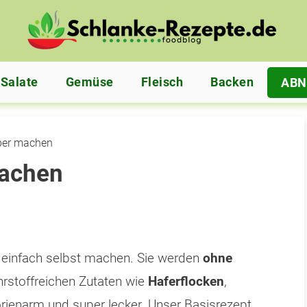
Salate
Gemüse
Fleisch
Backen
AB
lber machen
machen
 einfach selbst machen. Sie werden
ohne
ährstoffreichen Zutaten wie
Haferflocken
,
rienarm und super lecker. Unser Basisrezept