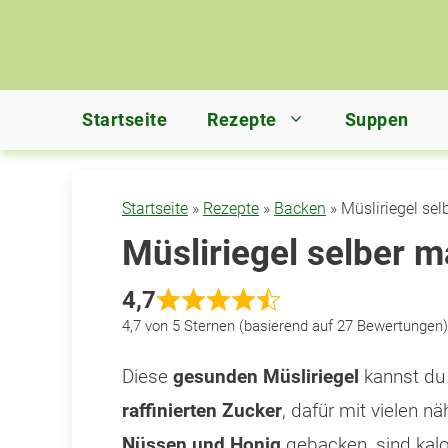
Zum
Inhalt
springen
Startseite
Rezepte
Suppen
Startseite
»
Rezepte
»
Backen
»
Müsliriegel se
Müsliriegel selber 
4,7
4,7 von 5 Sternen (basierend auf 27 Bewertungen)
Diese
gesunden Müsliriegel
kannst du
raffinierten Zucker
, dafür mit vielen n
Nüssen und Honig
gebacken, sind kalo