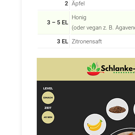
2
Äpfel
Honig
3 – 5 EL
(oder vegan z. B. Agaven
3 EL
Zitronensaft