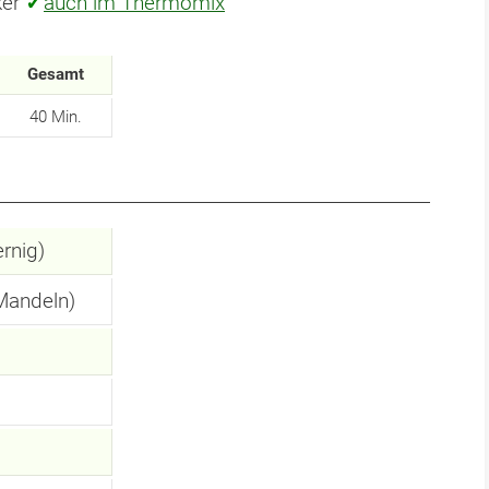
ker
✓
auch im Thermomix
Gesamt
40 Min.
ernig)
Mandeln)